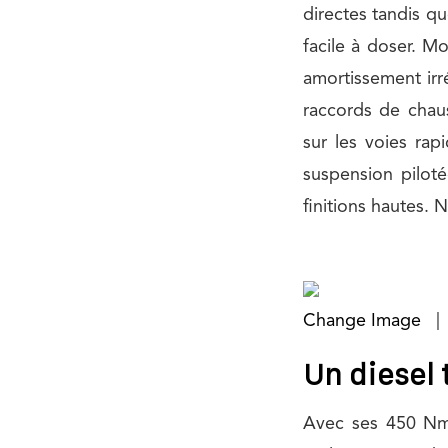
directes tandis qu
facile à doser. M
amortissement irr
raccords de chau
sur les voies rap
suspension pilot
finitions hautes.
Change Image
|
Un diesel 
Avec ses 450 Nm 