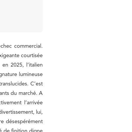
échec commercial.
exigeante courtisée
en 2025, l’italien
ignature lumineuse
translucides. C’est
égants du marché. A
ivement l’arrivée
vertissement, lui,
ure désespérément
é de finition digne