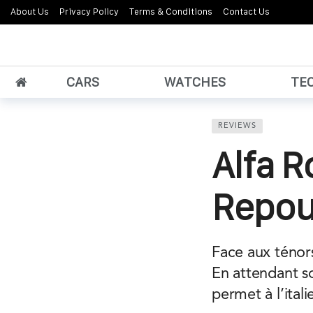
About Us
Privacy Policy
Terms & Conditions
Contact Us
CARS
WATCHES
TE
REVIEWS
Alfa R
Repou
Face aux ténors
En attendant s
permet à l’ital