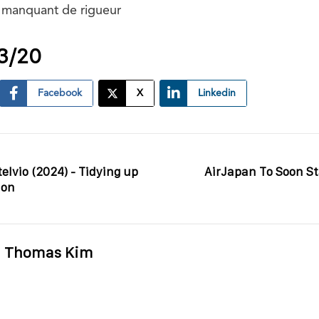
 manquant de rigueur
13/20
Facebook
X
Linkedin
elvio (2024) - Tidying up
AirJapan To Soon St
ion
Thomas Kim