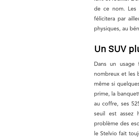
de ce nom. Les m
félicitera par ai
physiques, au bén
Un SUV plu
Dans un usage fa
nombreux et les b
même si quelques 
prime, la banquet
au coffre, ses 5
seuil est assez
problème des esc
le Stelvio fait to