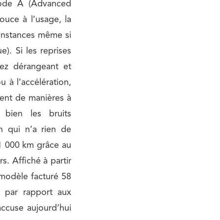
 mode A (Advanced
ouce à l’usage, la
constances même si
). Si les reprises
ez dérangeant et
u à l’accélération,
ment de manières à
bien les bruits
 qui n’a rien de
 1 000 km grâce au
s. Affiché à partir
 modèle facturé 58
e par rapport aux
 accuse aujourd’hui