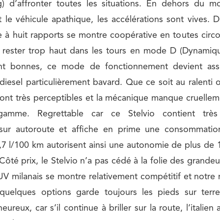
g) d’affronter toutes les situations. En dehors du
t le véhicule apathique, les accélérations sont vives. D
 à huit rapports se montre coopérative en toutes cir
 rester trop haut dans les tours en mode D (Dynamique
ent bonnes, ce mode de fonctionnement devient ass
 diesel particulièrement bavard. Que ce soit au ralenti o
ont très perceptibles et la mécanique manque cruelle
amme. Regrettable car ce Stelvio contient très 
sur autoroute et affiche en prime une consommation
,7 l/100 km autorisent ainsi une autonomie de plus de
 Côté prix, le Stelvio n’a pas cédé à la folie des grandeur
UV milanais se montre relativement compétitif et notre
uelques options garde toujours les pieds sur terr
eureux, car s’il continue à briller sur la route, l’italien