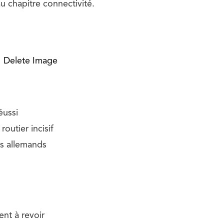
au chapitre connectivité.
Delete Image
éussi
utier incisif
es allemands
ent à revoir