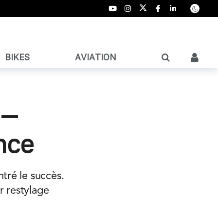
BIKES
AVIATION
 –
nce
tré le succès.
r restylage