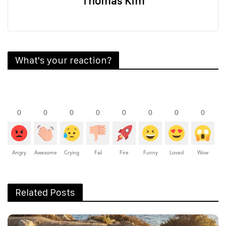
Thomas Kim
What's your reaction?
0
0
0
0
0
0
0
0
Angry
Awesome
Crying
Fail
Fire
Funny
Loved
Wow
Related Posts