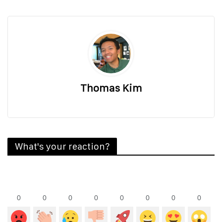
Thomas Kim
What's your reaction?
0
0
0
0
0
0
0
0