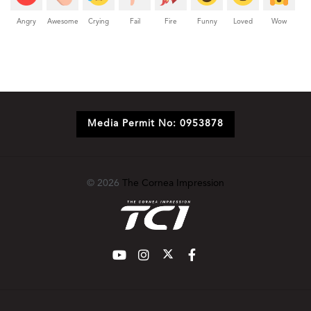
Angry
Awesome
Crying
Fail
Fire
Funny
Loved
Wow
Media Permit No: 0953878
© 2026
The Cornea Impression